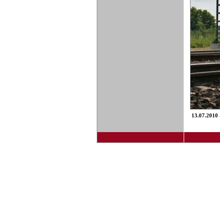
13.07.2010