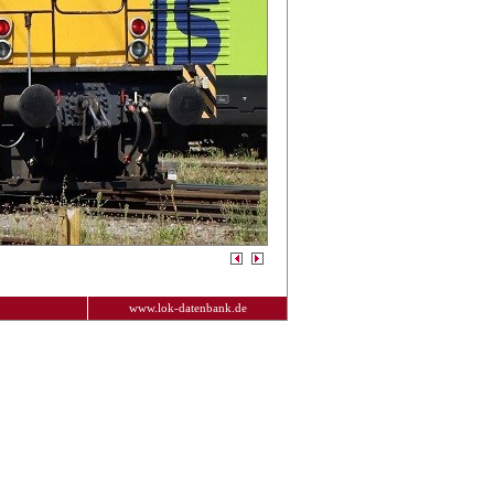
www.lok-datenbank.de