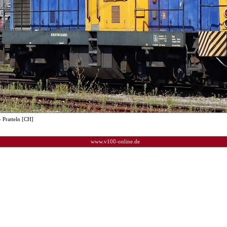
 Pratteln [CH]
www.v100-online.de