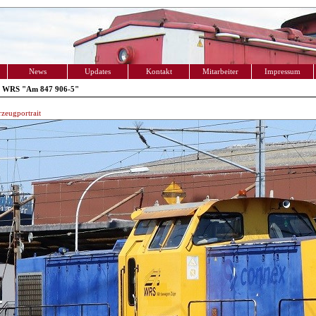
News
Updates
Kontakt
Mitarbeiter
Impressum
 WRS "Am 847 906-5"
zeugportrait