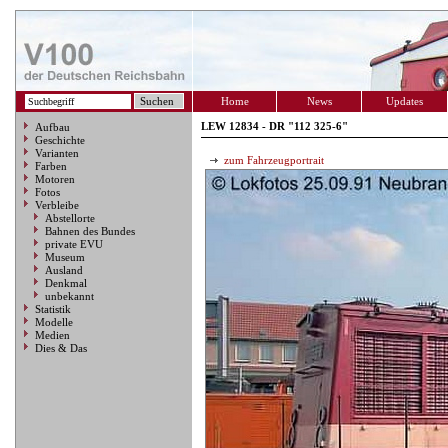
Home
News
Updates
LEW 12834 - DR "112 325-6"
Aufbau
Geschichte
Varianten
zum Fahrzeugportrait
Farben
Motoren
Fotos
Verbleibe
Abstellorte
Bahnen des Bundes
private EVU
Museum
Ausland
Denkmal
unbekannt
Statistik
Modelle
Medien
Dies & Das