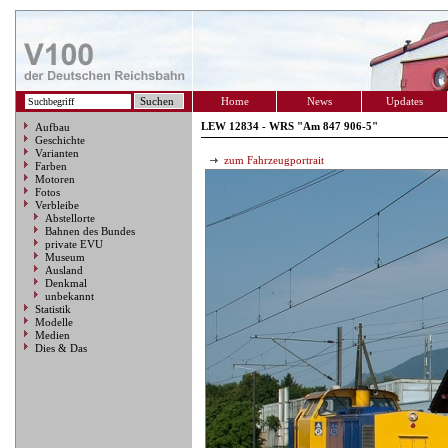
Home
News
Updates
LEW 12834 - WRS "Am 847 906-5"
Aufbau
Geschichte
Varianten
zum Fahrzeugportrait
Farben
Motoren
Fotos
Verbleibe
Abstellorte
Bahnen des Bundes
private EVU
Museum
Ausland
Denkmal
unbekannt
Statistik
Modelle
Medien
Dies & Das