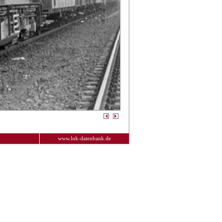
www.lok-datenbank.de