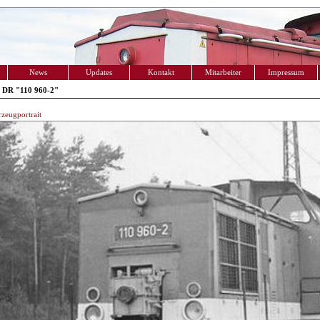
News
Updates
Kontakt
Mitarbeiter
Impressum
 DR "110 960-2"
zeugportrait