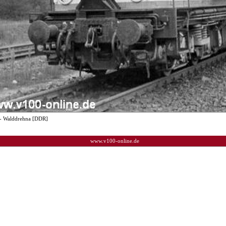
- Walddrehna [DDR]
www.v100-online.de