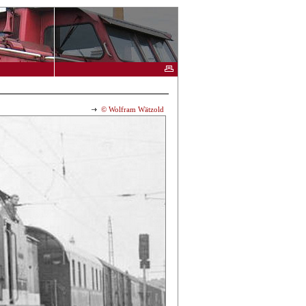
© Wolfram Wätzold