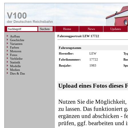
Home
News
Updates
Fahrzeugportrait LEW 17722
Aufbau
Geschichte
Varianten
Farben
Fahrzeugstamm
Motoren
Hersteller:
LEW
Ty
Fotos
Verbleibe
Fabriknummer:
17722
Ba
Statistik
Baujahr:
1983
Spu
Modelle
Medien
Dies & Das
Upload eines Fotos dieses 
Nutzen Sie die Möglichkeit
zu lassen. Das funktioniert 
ergänzen und abschicken - f
prüfen, ggf. bearbeiten und 