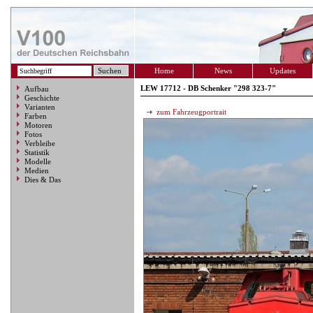
Home
News
Updates
LEW 17712 - DB Schenker "298 323-7"
Aufbau
Geschichte
Varianten
zum Fahrzeugportrait
Farben
Motoren
Fotos
Verbleibe
Statistik
Modelle
Medien
Dies & Das