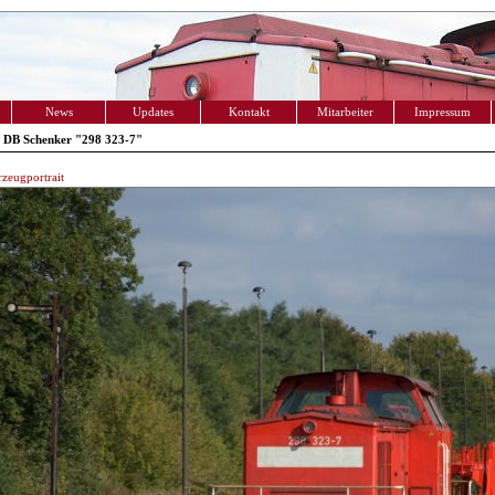
News
Updates
Kontakt
Mitarbeiter
Impressum
 DB Schenker "298 323-7"
zeugportrait