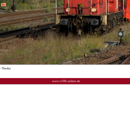
- Niesky
www.v100-online.de