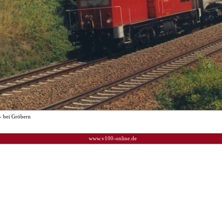
- bei Gröbern
www.v100-online.de