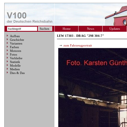
Home
News
Updates
LEW 17303 - DB AG "298 304-7"
Aufbau
Geschichte
Varianten
zum Fahrzeugportrait
Farben
Motoren
Fotos
Verbleibe
Statistik
Modelle
Medien
Dies & Das