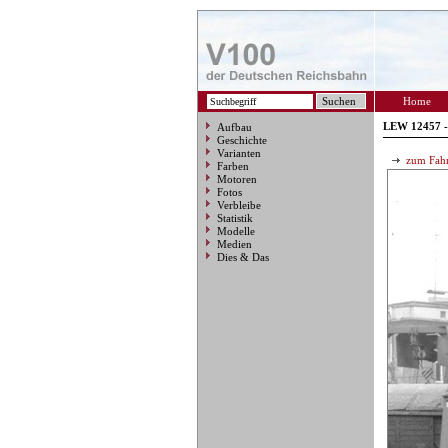
Home
LEW 12457 -
Aufbau
Geschichte
Varianten
zum Fahr
Farben
Motoren
Fotos
Verbleibe
Statistik
Modelle
Medien
Dies & Das