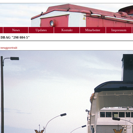
News
Updates
Kontakt
Mitarbeiter
Impressum
 DB AG "298 084-5"
zeugportrait