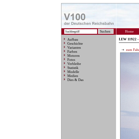
Home
LEW 11922 -
Aufbau
Geschichte
Varianten
zum Fahr
Farben
Motoren
Fotos
Verbleibe
Statistik
Modelle
Medien
Dies & Das