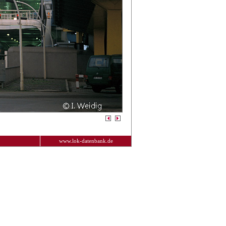
www.lok-datenbank.de