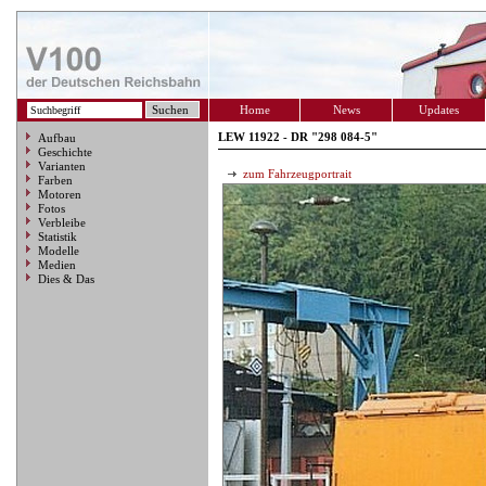
Home
News
Updates
LEW 11922 - DR "298 084-5"
Aufbau
Geschichte
Varianten
zum Fahrzeugportrait
Farben
Motoren
Fotos
Verbleibe
Statistik
Modelle
Medien
Dies & Das