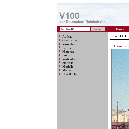
Home
LEW 11910 - 
Aufbau
Geschichte
Varianten
zum Fahr
Farben
Motoren
Fotos
Verbleibe
Statistik
Modelle
Medien
Dies & Das