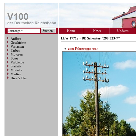
Home
News
Updates
LEW 17712 - DB Schenker "298 323-7"
Aufbau
Geschichte
Varianten
zum Fahrzeugportrait
Farben
Motoren
Fotos
Verbleibe
Statistik
Modelle
Medien
Dies & Das