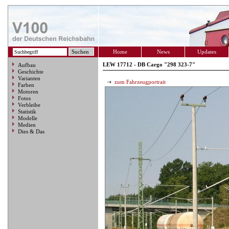
Home
News
Updates
LEW 17712 - DB Cargo "298 323-7"
Aufbau
Geschichte
Varianten
zum Fahrzeugportrait
Farben
Motoren
Fotos
Verbleibe
Statistik
Modelle
Medien
Dies & Das