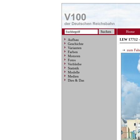
Home
LEW 17712 -
Aufbau
Geschichte
Varianten
zum Fahr
Farben
Motoren
Fotos
Verbleibe
Statistik
Modelle
Medien
Dies & Das