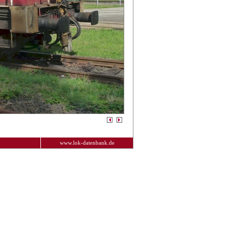
www.lok-datenbank.de