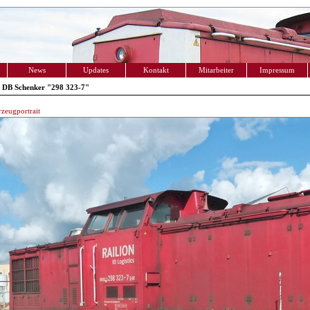
News
Updates
Kontakt
Mitarbeiter
Impressum
 DB Schenker "298 323-7"
zeugportrait