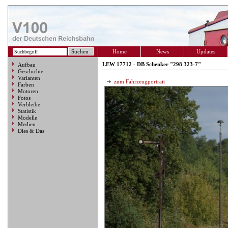
Home
News
Updates
LEW 17712 - DB Schenker "298 323-7"
Aufbau
Geschichte
Varianten
zum Fahrzeugportrait
Farben
Motoren
Fotos
Verbleibe
Statistik
Modelle
Medien
Dies & Das