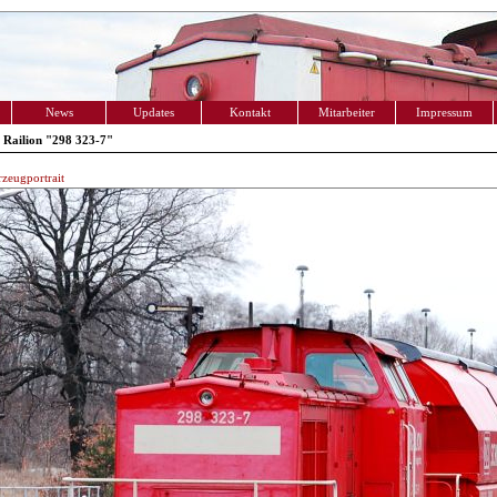
News
Updates
Kontakt
Mitarbeiter
Impressum
Railion "298 323-7"
zeugportrait