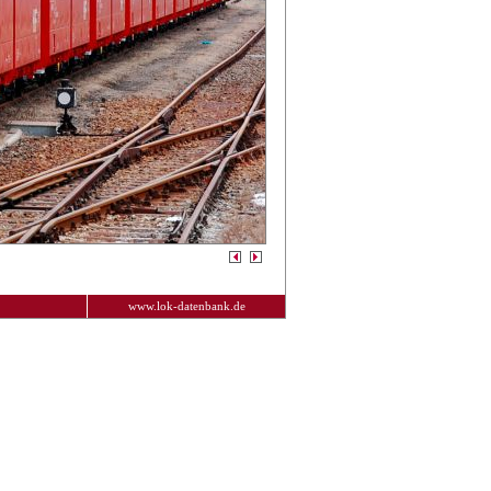
www.lok-datenbank.de