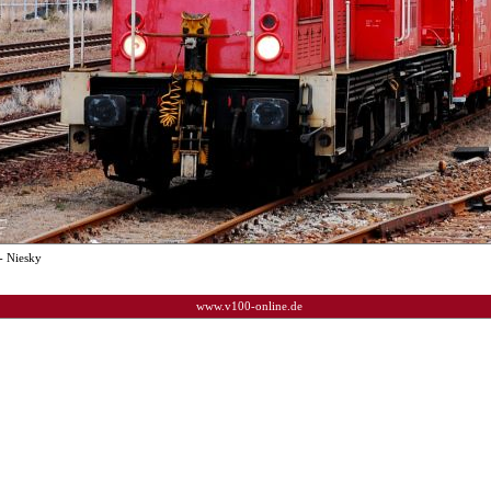
- Niesky
www.v100-online.de