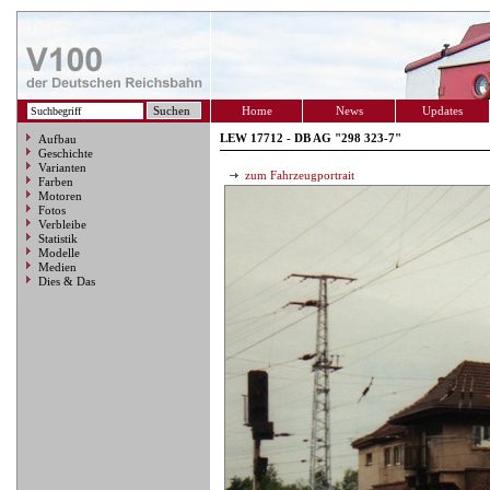
Home
News
Updates
LEW 17712 - DB AG "298 323-7"
Aufbau
Geschichte
Varianten
zum Fahrzeugportrait
Farben
Motoren
Fotos
Verbleibe
Statistik
Modelle
Medien
Dies & Das