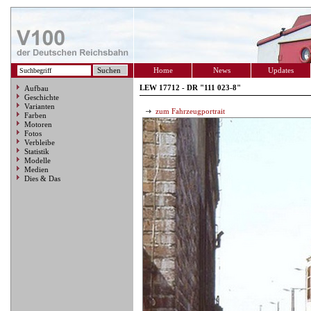
Home
News
Updates
LEW 17712 - DR "111 023-8"
Aufbau
Geschichte
Varianten
zum Fahrzeugportrait
Farben
Motoren
Fotos
Verbleibe
Statistik
Modelle
Medien
Dies & Das