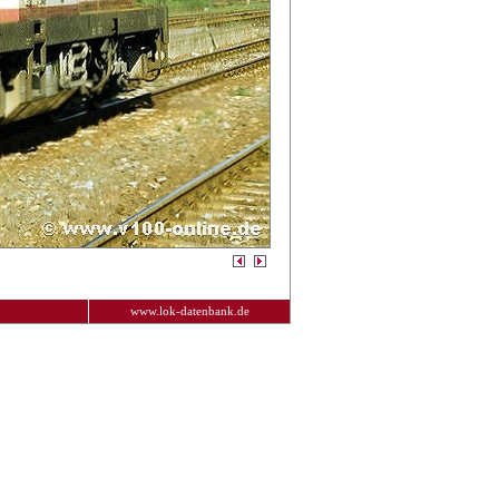
www.lok-datenbank.de