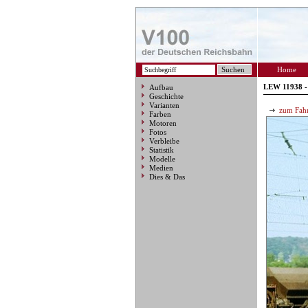
Home
LEW 11938 -
Aufbau
Geschichte
Varianten
zum Fahr
Farben
Motoren
Fotos
Verbleibe
Statistik
Modelle
Medien
Dies & Das