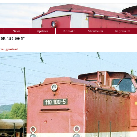
News
Updates
Kontakt
Mitarbeiter
Impressum
 DR "110 100-5"
zeugportrait