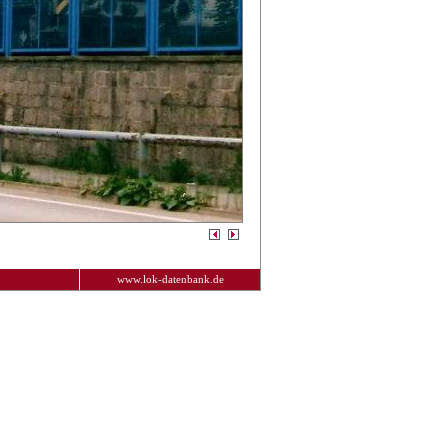
www.lok-datenbank.de