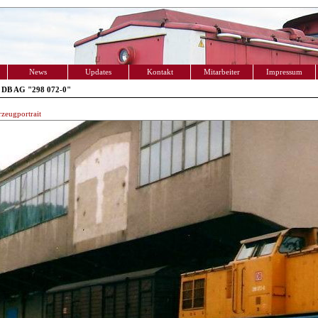
News
Updates
Kontakt
Mitarbeiter
Impressum
 DB AG "298 072-0"
zeugportrait