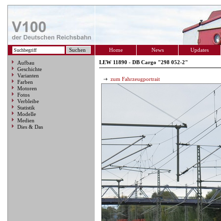
Home
News
Updates
LEW 11890 - DB Cargo "298 052-2"
Aufbau
Geschichte
Varianten
zum Fahrzeugportrait
Farben
Motoren
Fotos
Verbleibe
Statistik
Modelle
Medien
Dies & Das