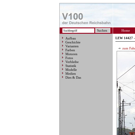
Home
LEW 14427 -
Aufbau
Geschichte
Varianten
zum Fahr
Farben
Motoren
Fotos
Verbleibe
Statistik
Modelle
Medien
Dies & Das