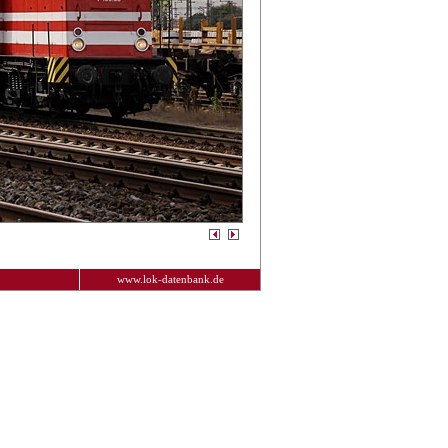
www.lok-datenbank.de