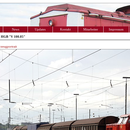
News
Updates
Kontakt
Mitarbeiter
Impressum
 HGB "V 100.05"
zeugportrait