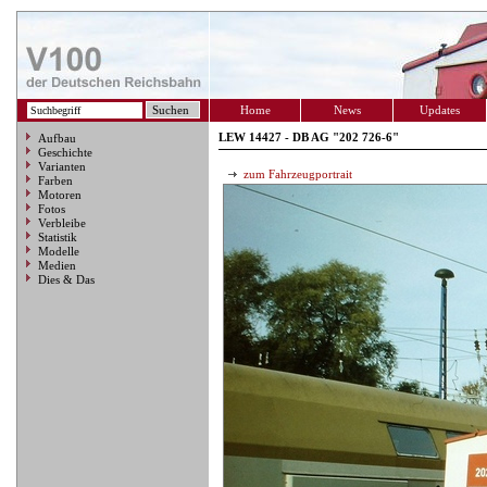
Home
News
Updates
LEW 14427 - DB AG "202 726-6"
Aufbau
Geschichte
Varianten
zum Fahrzeugportrait
Farben
Motoren
Fotos
Verbleibe
Statistik
Modelle
Medien
Dies & Das