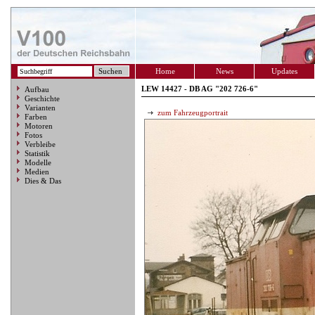
Home
News
Updates
LEW 14427 - DB AG "202 726-6"
Aufbau
Geschichte
Varianten
zum Fahrzeugportrait
Farben
Motoren
Fotos
Verbleibe
Statistik
Modelle
Medien
Dies & Das