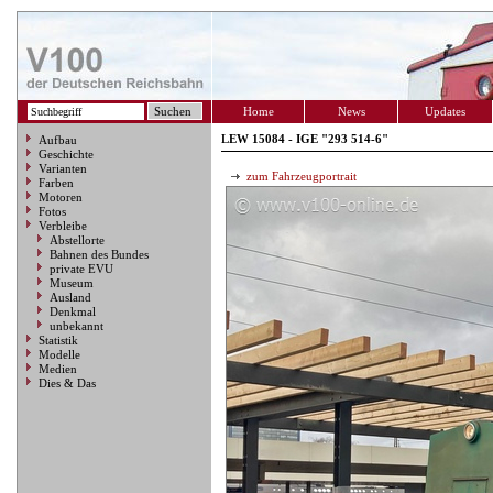
Home
News
Updates
LEW 15084 - IGE "293 514-6"
Aufbau
Geschichte
Varianten
zum Fahrzeugportrait
Farben
Motoren
Fotos
Verbleibe
Abstellorte
Bahnen des Bundes
private EVU
Museum
Ausland
Denkmal
unbekannt
Statistik
Modelle
Medien
Dies & Das