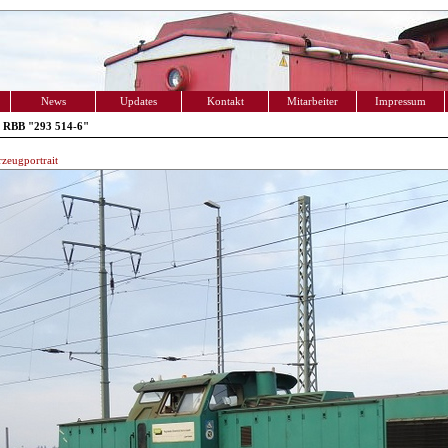
News
Updates
Kontakt
Mitarbeiter
Impressum
 RBB "293 514-6"
zeugportrait