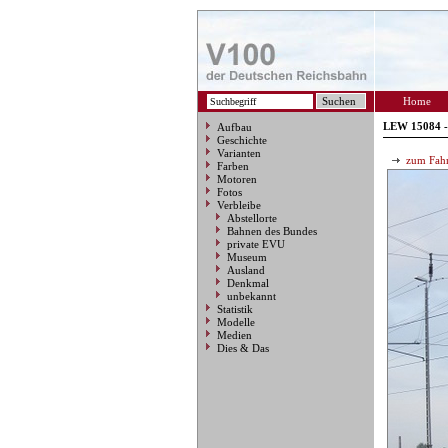
Home
LEW 15084 -
Aufbau
Geschichte
Varianten
zum Fahr
Farben
Motoren
Fotos
Verbleibe
Abstellorte
Bahnen des Bundes
private EVU
Museum
Ausland
Denkmal
unbekannt
Statistik
Modelle
Medien
Dies & Das