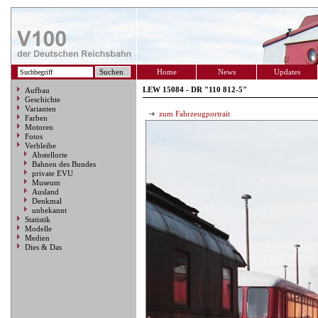
Home
News
Updates
LEW 15084 - DR "110 812-5"
Aufbau
Geschichte
Varianten
zum Fahrzeugportrait
Farben
Motoren
Fotos
Verbleibe
Abstellorte
Bahnen des Bundes
private EVU
Museum
Ausland
Denkmal
unbekannt
Statistik
Modelle
Medien
Dies & Das