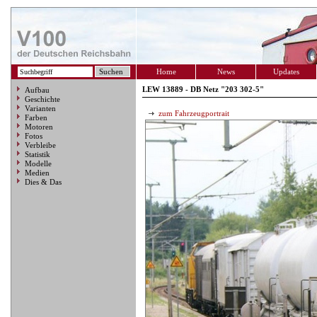
Home
News
Updates
LEW 13889 - DB Netz "203 302-5"
Aufbau
Geschichte
Varianten
zum Fahrzeugportrait
Farben
Motoren
Fotos
Verbleibe
Statistik
Modelle
Medien
Dies & Das