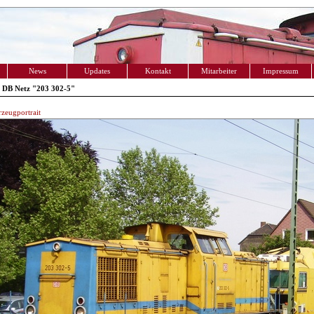
News
Updates
Kontakt
Mitarbeiter
Impressum
 DB Netz "203 302-5"
zeugportrait