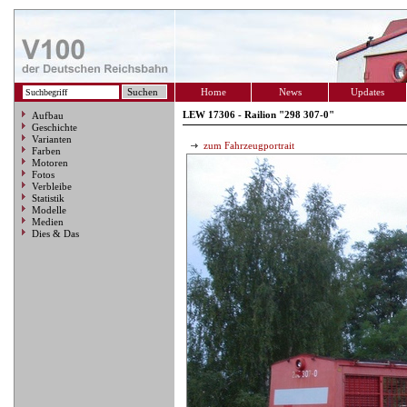
Home
News
Updates
LEW 17306 - Railion "298 307-0"
Aufbau
Geschichte
Varianten
zum Fahrzeugportrait
Farben
Motoren
Fotos
Verbleibe
Statistik
Modelle
Medien
Dies & Das