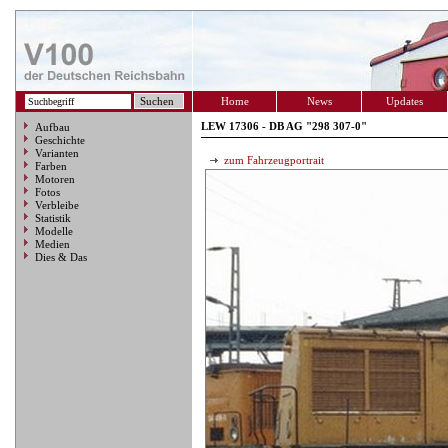
Home
News
Updates
LEW 17306 - DB AG "298 307-0"
Aufbau
Geschichte
Varianten
zum Fahrzeugportrait
Farben
Motoren
Fotos
Verbleibe
Statistik
Modelle
Medien
Dies & Das