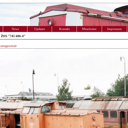
News
Updates
Kontakt
Mitarbeiter
Impressum
 ŽOS "745 606-4"
zeugportrait