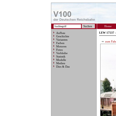
Home
LEW 17537 -
Aufbau
Geschichte
Varianten
zum Fahr
Farben
Motoren
Fotos
Verbleibe
Statistik
Modelle
Medien
Dies & Das