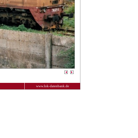
www.lok-datenbank.de