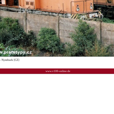
- Nymburk [CZ]
www.v100-online.de