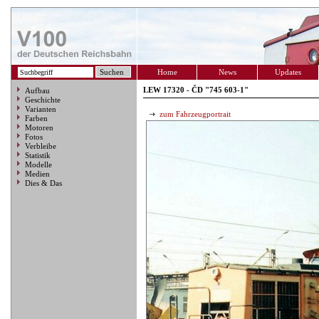
Home
News
Updates
LEW 17320 - ČD "745 603-1"
Aufbau
Geschichte
Varianten
zum Fahrzeugportrait
Farben
Motoren
Fotos
Verbleibe
Statistik
Modelle
Medien
Dies & Das