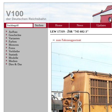
Home
News
Updates
LEW 17319 - ŽSR "745 602-3"
Aufbau
Geschichte
Varianten
zum Fahrzeugportrait
Farben
Motoren
Fotos
Verbleibe
Statistik
Modelle
Medien
Dies & Das