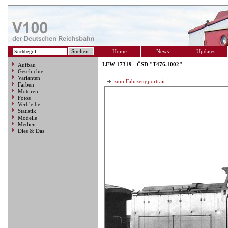
Home
News
Updates
LEW 17319 - ČSD "T476.1002"
Aufbau
Geschichte
Varianten
zum Fahrzeugportrait
Farben
Motoren
Fotos
Verbleibe
Statistik
Modelle
Medien
Dies & Das