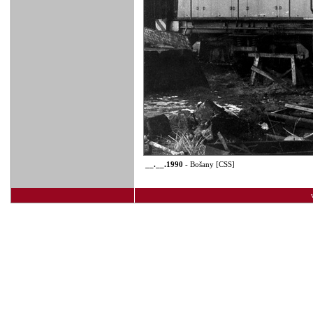
__.__.1990
- Bošany [CSS]