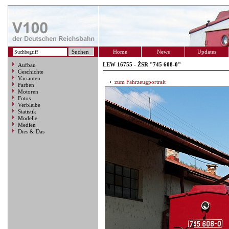
Home
News
Updates
LEW 16755 - ŽSR "745 608-0"
Aufbau
Geschichte
Varianten
zum Fahrzeugportrait
Farben
Motoren
Fotos
Verbleibe
Statistik
Modelle
Medien
Dies & Das