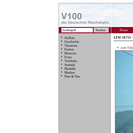
Home
LEW 16755 -
Aufbau
Geschichte
Varianten
zum Fahr
Farben
Motoren
Fotos
Verbleibe
Statistik
Modelle
Medien
Dies & Das