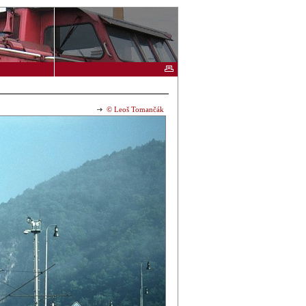
© Leoš Tomančák