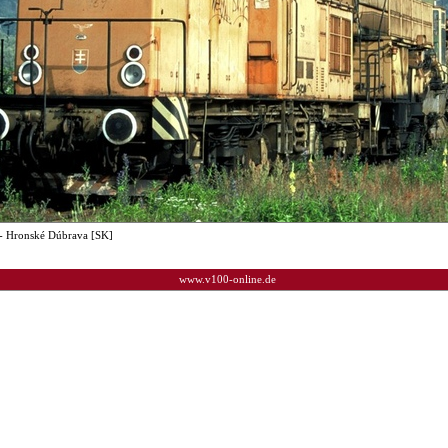
- Hronské Dúbrava [SK]
www.v100-online.de