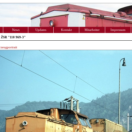
News
Updates
Kontakt
Mitarbeiter
Impressum
 ŽSR "110 969-3"
zeugportrait