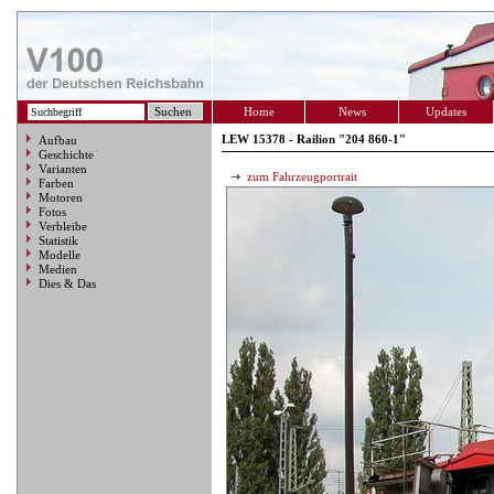
Home
News
Updates
LEW 15378 - Railion "204 860-1"
Aufbau
Geschichte
Varianten
zum Fahrzeugportrait
Farben
Motoren
Fotos
Verbleibe
Statistik
Modelle
Medien
Dies & Das