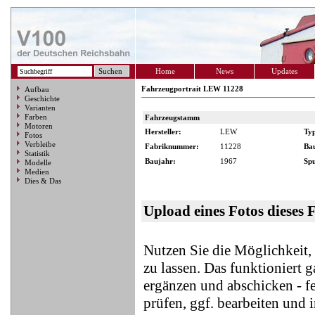
Home
News
Updates
Fahrzeugportrait LEW 11228
Aufbau
Geschichte
Varianten
Farben
Fahrzeugstamm
Motoren
Hersteller:
LEW
Ty
Fotos
Verbleibe
Fabriknummer:
11228
Ba
Statistik
Baujahr:
1967
Spu
Modelle
Medien
Dies & Das
Upload eines Fotos dieses 
Nutzen Sie die Möglichkeit
zu lassen. Das funktioniert 
ergänzen und abschicken - f
prüfen, ggf. bearbeiten und 