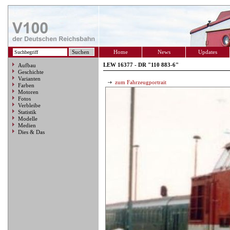
Home
News
Updates
LEW 16377 - DR "110 883-6"
Aufbau
Geschichte
Varianten
zum Fahrzeugportrait
Farben
Motoren
Fotos
Verbleibe
Statistik
Modelle
Medien
Dies & Das