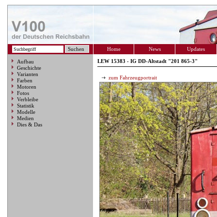
Home
News
Updates
LEW 15383 - IG DD-Altstadt "201 865-3"
Aufbau
Geschichte
Varianten
zum Fahrzeugportrait
Farben
Motoren
Fotos
Verbleibe
Statistik
Modelle
Medien
Dies & Das