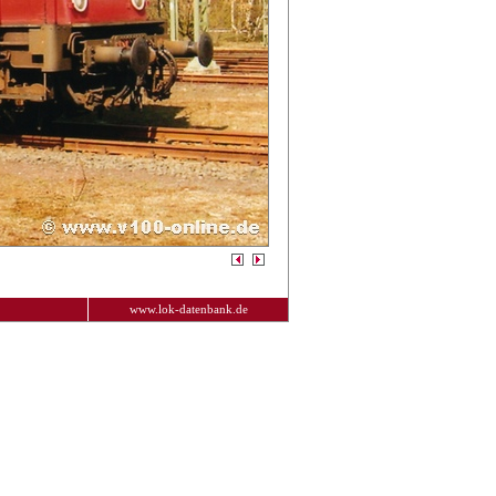
www.lok-datenbank.de