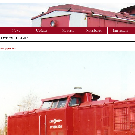
News
Updates
Kontakt
Mitarbeiter
Impressum
 LWB "V 100-120"
zeugportrait