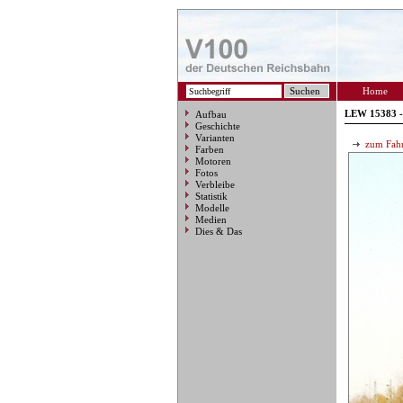
Home
LEW 15383 -
Aufbau
Geschichte
Varianten
zum Fahr
Farben
Motoren
Fotos
Verbleibe
Statistik
Modelle
Medien
Dies & Das