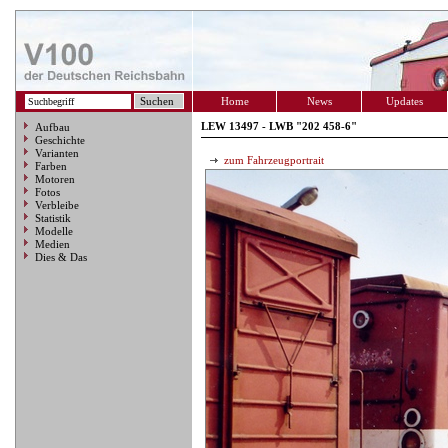
Home
News
Updates
LEW 13497 - LWB "202 458-6"
Aufbau
Geschichte
Varianten
zum Fahrzeugportrait
Farben
Motoren
Fotos
Verbleibe
Statistik
Modelle
Medien
Dies & Das