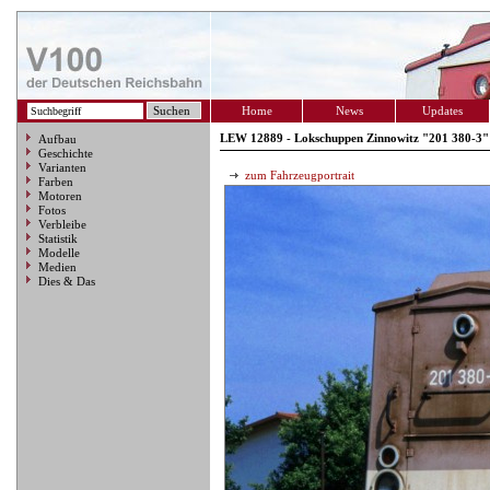
Home
News
Updates
LEW 12889 - Lokschuppen Zinnowitz "201 380-3"
Aufbau
Geschichte
Varianten
zum Fahrzeugportrait
Farben
Motoren
Fotos
Verbleibe
Statistik
Modelle
Medien
Dies & Das