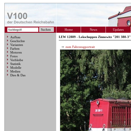
Home
News
Updates
LEW 12889 - Lokschuppen Zinnowitz "201 380-3"
Aufbau
Geschichte
Varianten
zum Fahrzeugportrait
Farben
Motoren
Fotos
Verbleibe
Statistik
Modelle
Medien
Dies & Das