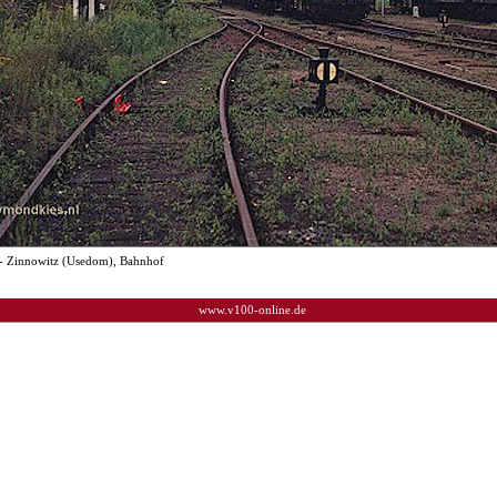
- Zinnowitz (Usedom), Bahnhof
www.v100-online.de