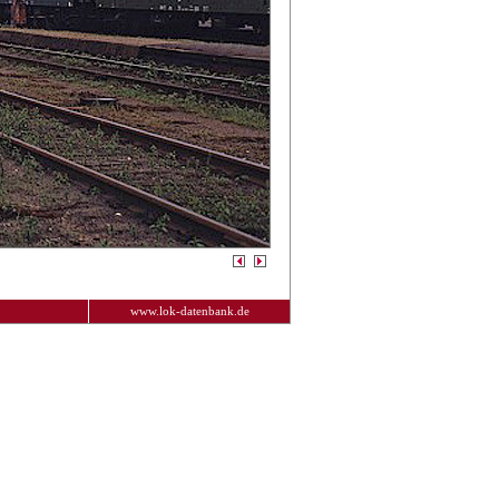
www.lok-datenbank.de