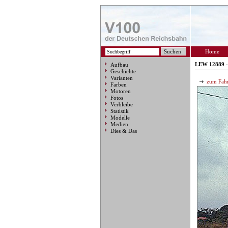
Home
LEW 12889 -
Aufbau
Geschichte
Varianten
zum Fahr
Farben
Motoren
Fotos
Verbleibe
Statistik
Modelle
Medien
Dies & Das