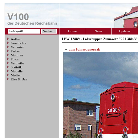
Home
News
Updates
LEW 12889 - Lokschuppen Zinnowitz "201 380-3"
Aufbau
Geschichte
Varianten
zum Fahrzeugportrait
Farben
Motoren
Fotos
Verbleibe
Statistik
Modelle
Medien
Dies & Das